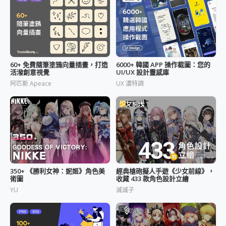
60+ 免費隨筆塗鴉向量插畫，打造
6000+ 韓國 APP 操作截圖：您的
活潑創意視覺
UI/UX 設計靈感庫
阿匹斯 Apeace
UX 濃特調
350+ 《勝利女神：妮姬》角色美
經典槍砲擬人手遊《少女前線》，
術圖
收藏 433 款角色設計立繪
YU
滅滅子