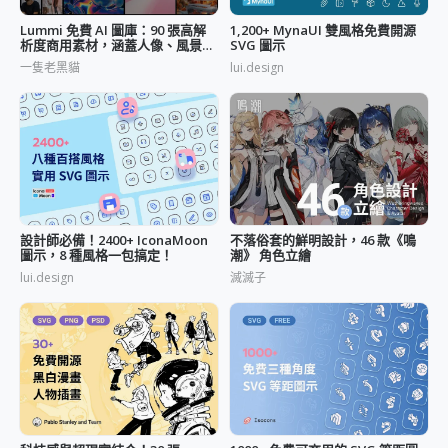
Lummi 免費 AI 圖庫：90 張高解
1,200+ MynaUI 雙風格免費開源
析度商用素材，涵蓋人像、風景與
SVG 圖示
靜物六大主題
一隻老黑貓
lui.design
設計師必備！2400+ IconaMoon
不落俗套的鮮明設計，46 款《鳴
圖示，8 種風格一包搞定！
潮》 角色立繪
lui.design
滅滅子