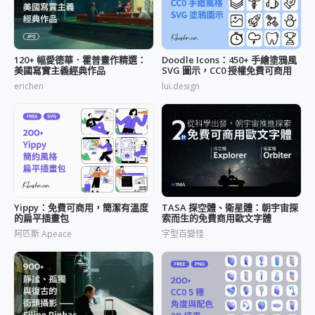
120+ 幅愛德華．霍普畫作精選：
Doodle Icons：450+ 手繪塗鴉風
美國寫實主義經典作品
SVG 圖示，CC0 授權免費可商用
erichen
lui.design
Yippy：免費可商用，簡潔有溫度
TASA 探空體、衛星體：朝宇宙探
的扁平插畫包
索而生的免費商用歐文字體
阿匹斯 Apeace
字型百變怪