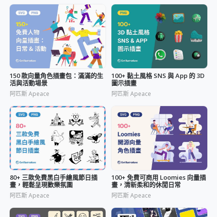
150 款向量角色插畫包：滿滿的生
100+ 黏土風格 SNS 與 App 的 3D
活與活動場景
圖示插畫
阿匹斯 Apeace
阿匹斯 Apeace
80+ 三款免費黑白手繪風節日插
100+ 免費可商用 Loomies 向量插
畫，輕鬆呈現歡樂氛圍
畫，清新柔和的休閒日常
阿匹斯 Apeace
阿匹斯 Apeace