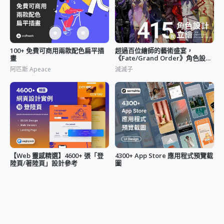
100+ 免費可商用兩款配色扁平插
超過百位繪師的藝術盛宴，
畫
《Fate/Grand Order》角色設計
立繪
阿匹斯 Apeace
滅滅子
【Web 靈感精選】4600+ 張「登
4300+ App Store 應用程式預覽截
陸頁/著陸頁」設計參考
圖
UX 濃特調
UX 濃特調