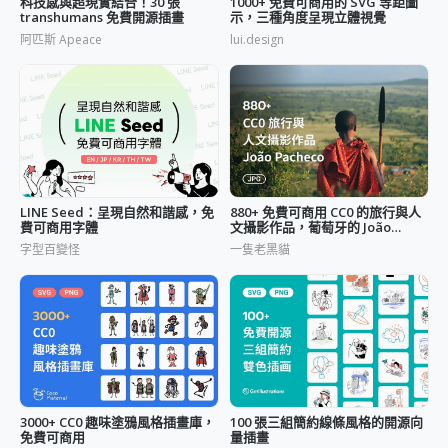
科技感與超現實結合！30 張
1000+ 免費可商用的 SVG 等距圖
transhumans 免費開源插畫
示，三種角度呈現立體視覺
阿匹斯 Apeace
lui.design
LINE Seed：呈現自然和諧感，免
880+ 免費可商用 CC0 的旅行與人
費可商用字體
文攝影作品，葡萄牙的 João
Pacheco
字型百變怪
一隻老黑貓
3000+ CC0 趣味塗鴉風格插畫庫，
100 張三組簡約線條風格的開源向
免費可商用
量插畫