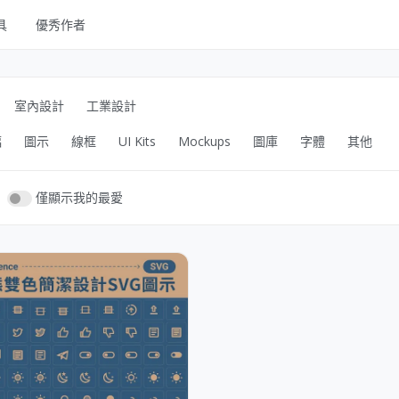
具
優秀作者
UI Kits
Mockups
室內設計
工業設計
圖庫
幅
圖示
線框
UI Kits
Mockups
圖庫
字體
其他
字體
其他
僅顯示我的最愛