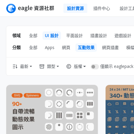
設計資源
插件中心
設計工
全部
UI 設計
Apps
領域
全部
UI 設計
平面設計
插畫設計
遊戲設計
平面設計
網頁
分類
全部
Apps
網頁
互動效果
網頁插畫
橫
插畫設計
互動效果
遊戲設計
網頁插畫
僅顯示 eaglepack
最新
類型
版權
橫幅
室內設計
圖示
工業設計
線框