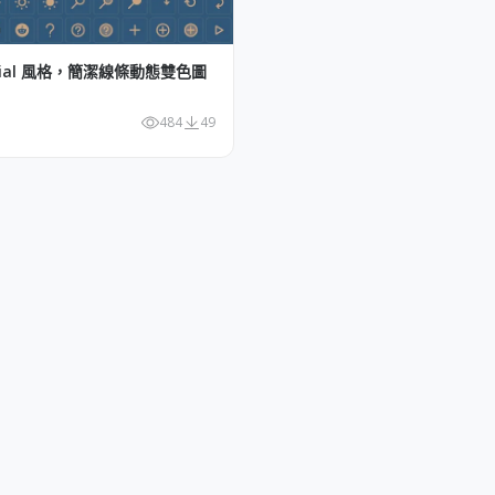
terial 風格，簡潔線條動態雙色圖
484
49