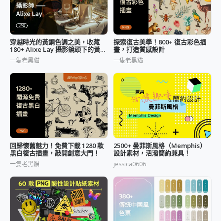
穿越時光的黃銅色調之美，收藏
探索復古美學！800+ 復古彩色插
180+ Alixe Lay 攝影鏡頭下的黃金
畫，打造質感設計
時刻
一隻老黑貓
一隻老黑貓
回歸懷舊魅力！免費下載 1280 款
2500+ 曼菲斯風格（Memphis）
黑白復古插畫，敲開創意大門！
設計素材，活潑簡約兼具！
一隻老黑貓
jessica0606