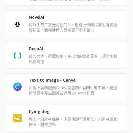
分數
NovelAI
可以生成二次元角色的AI，也能上傳圖片讓他再次繪
製新圖，版權使用方面需要再多多留心
DeepAI
輸入文本、選擇風格，產出你的藝術圖片！提供多樣
風格挑選
Text to Image - Canva
由線上製圖服務Canva開發的AI製圖生成工具，能透
過關鍵字產生圖片並運用於Canva作品
flying dog
導入 PS 的 AI 插件，下載後即可套用入 PS 讓 AI 幫忙
修圖、材質渲染