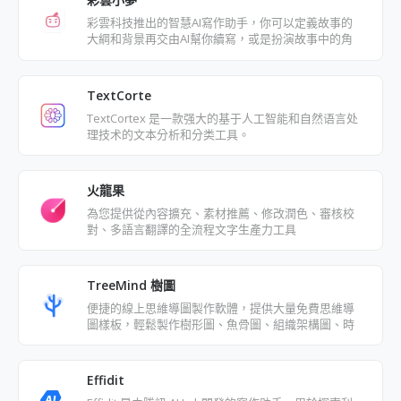
彩雲科技推出的智慧AI寫作助手，你可以定義故事的
大綱和背景再交由AI幫你續寫，或是扮演故事中的角
色和其他角色對話，也能分享你的故事
TextCorte
TextCortex 是一款强大的基于人工智能和自然语言处
理技术的文本分析和分类工具。
火龍果
為您提供從內容擴充、素材推薦、修改潤色、審核校
對、多語言翻譯的全流程文字生產力工具
TreeMind 樹圖
便捷的線上思維導圖製作軟體，提供大量免費思維導
圖樣板，輕鬆製作樹形圖、魚骨圖、組織架構圖、時
間軸、時間線等
Effidit