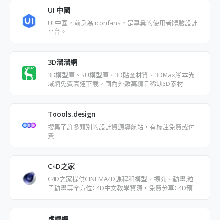
UI 中國
UI 中國，前身為 iconfans，是專業的使用者體驗設計
平台。
3D溜溜網
3D模型庫、SU模型庫、3D貼圖材質、3DMax腳本光
域網免費高速下載，國內外數萬精品稀缺3D素材
Toools.design
搜集了許多類別的設計資源導航站，有標註免費或付
費
C4D之家
C4D之家提供CINEMA4D課程和模型、擴充、動畫,粒
子動畫等全方位C4D中文教學資源，免費分享C4D預
設，C4D材質和3D模型等。
虎課網