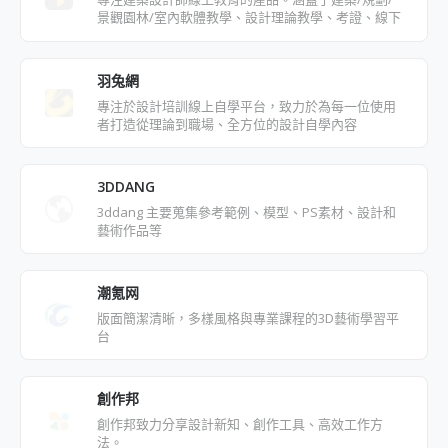
景觀園林/室內軟體教學、設計理論教學、考證、線下
教學等多個品類，數百門優質課程。
羽兔網
專注於設計培訓線上自學平台，致力於為每一位使用
者打造從理論到職場、全方位的設計自學內容
3DDANG
3ddang 主要蒐集參考範例、模型、PS素材、設計和
藝術作品等
潮氪网
版面簡潔清晰，多樣風格與專業課程的3D藝術學習平
台
創作邦
創作邦致力分享設計新知、創作工具、高效工作方
法。