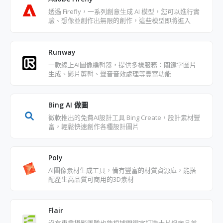
透過 Firefly，一系列創意生成 AI 模型，您可以進行實
驗、想像並創作出無限的創作，這些模型即將進入
Adobe 產品中
Runway
一款線上AI圖像編輯器，提供多樣服務：關鍵字圖片
生成、影片剪輯、聲音音效處理等豐富功能
Bing AI 做圖
微軟推出的免費AI設計工具 Bing Create，設計素材豐
富，輕鬆快速創作各種設計圖片
Poly
AI圖像素材生成工具，備有豐富的材質資源庫，能搭
配產生高品質可商用的3D素材
Flair
沒有專業攝影團隊也能根據關鍵字打造大片級商品美