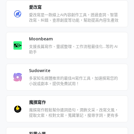
愛改寫
愛改寫是一款線上AI內容創作工具，透過查詞、智慧
改寫、糾錯、查原創度等功能，幫助提高內容生產效
率
Moonbeam
支援長篇寫作、靈感整理、工作流程最佳化...等的 AI
助手
Sudowrite
多家知名媒體推崇的最佳AI寫作工具，加速撰寫您的
小說或劇本。提供免費試用！
魔撰寫作
魔撰寫作輕鬆幫你遣詞造句，潤飾文采，改寫文風，
提取文案，校對文案，蒐藏筆記，搜尋字詞，更有多
語種翻譯
彩雲小夢