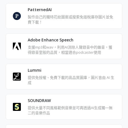
PatternedAI
製作自己的獨特花紋圖案或搜索免版稅庫存圖片並免
費下載！
Adobe Enhance Speech
支援mp3和wav，利用AI消除人聲錄音中的雜音，獲
得錄音室般的品質，相當適合podcaster使用
Lummi
提供免授權、免費下載的高品質圖庫，圖片皆由 AI 生
成
SOUNDRAW
提供大量不同風格範例音樂並可再透過AI生成獨一無
二的音樂作品