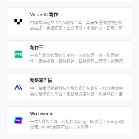
要，幫助使用者線上快速生成
Verse-AI 寫作
由印象筆記推出的AI寫作工具，具備多種情境內容智
慧生成，會議紀要，公文假條，小說作文，日報，新
聞稿，廣告創作等等
創作王
一個全能型智慧創作平台，可以智慧回答、智慧創
作、智慧編寫、智慧翻譯、智慧寫程式碼等，幫助您
解決各種創作難題
秘塔寫作貓
由上海秘塔網路科技開發的寫作貓是新一代互動式中
英文寫作輔助平台，集智慧文字糾錯、改寫潤色、自
動續寫、智慧配圖為一體。
Writesonic
一款AI寫作工具，可免費為blog、Fb廣告、Google廣
告和Shopify創建符合SEO的內容。