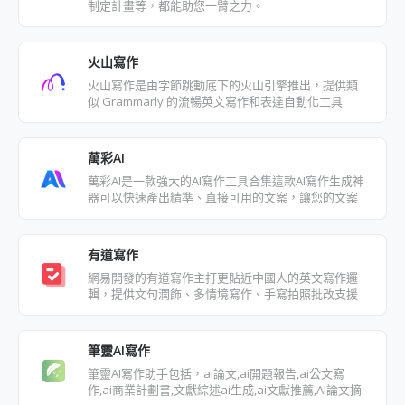
制定計畫等，都能助您一臂之力。
火山寫作
火山寫作是由字節跳動底下的火山引擎推出，提供類
似 Grammarly 的流暢英文寫作和表達自動化工具
萬彩AI
萬彩AI是一款強大的AI寫作工具合集這款AI寫作生成神
器可以快速產出精準、直接可用的文案，讓您的文案
內容編寫效率提高
有道寫作
網易開發的有道寫作主打更貼近中國人的英文寫作邏
輯，提供文句潤飾、多情境寫作、手寫拍照批改支援
多端同步
筆靈AI寫作
筆靈AI寫作助手包括，ai論文,ai開題報告,ai公文寫
作,ai商業計劃書,文獻綜述ai生成,ai文獻推薦,AI論文摘