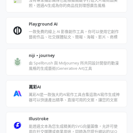
照，透過AI生成為你的商品找到理想廣告風格
Playground AI
一款免費的線上 AI 影像創作工具，你可以使用它創作
藝術作品、社交媒體貼文、簡報、海報、影片、商標
等
niji・journey
由 Spellbrush 與 Midjourney 所共同設計開發的動漫
風格的生成藝術(Generative Art)工具
萬彩AI
萬彩AI是一款強大的AI寫作工具合集這款AI寫作生成神
器可以快速產出精準、直接可用的文案，讓您的文案
內容編寫效率提高
Illustroke
能透過文本為您生成精美的SVG向量圖像，允許可使
用在社交媒體或商業用途，同時為您提升網站的SEO