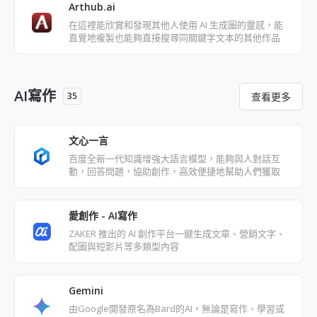
Arthub.ai
在這裡能欣賞和發現其他人使用 AI 生成圖的靈感，能
直覺地複製也能夠直接搜尋同關鍵字文本的其他作品
AI寫作
查看更多
35
文心一言
百度全新一代知識增強大語言模型，能夠與人對話互
動，回答問題，協助創作，高效便捷地幫助人們獲取
資訊、知識和靈感
愛創作 - AI寫作
ZAKER 推出的 AI 創作平台一鍵生成文章、營銷文字、
配圖與短影片等多類型內容
‎Gemini
由Google開發原名為Bard的AI，無論是寫作、學習或