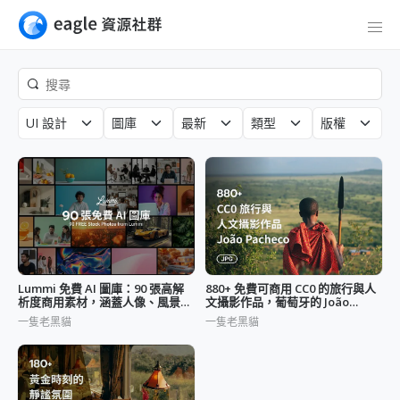
UI 設計
圖庫
最新
類型
版權
Lummi 免費 AI 圖庫：90 張高解
880+ 免費可商用 CC0 的旅行與人
析度商用素材，涵蓋人像、風景與
文攝影作品，葡萄牙的 João
靜物六大主題
Pacheco
一隻老黑貓
一隻老黑貓