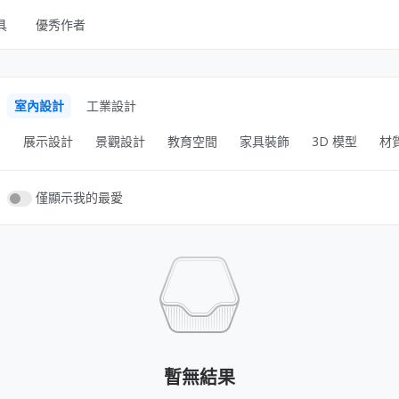
具
優秀作者
UI Kits
Mockups
室內設計
工業設計
圖庫
間
展示設計
景觀設計
教育空間
家具裝飾
3D 模型
材
字體
其他
僅顯示我的最愛
暫無結果