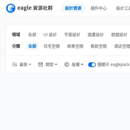
設計資源
插件中心
設計工
全部
UI 設計
Apps
領域
全部
UI 設計
平面設計
插畫設計
遊戲設計
平面設計
網頁
分類
全部
住宅空間
商業空間
餐飲空間
酒店空
插畫設計
互動效果
遊戲設計
網頁插畫
僅顯示 eaglepack
最新
類型
版權
橫幅
室內設計
圖示
工業設計
線框