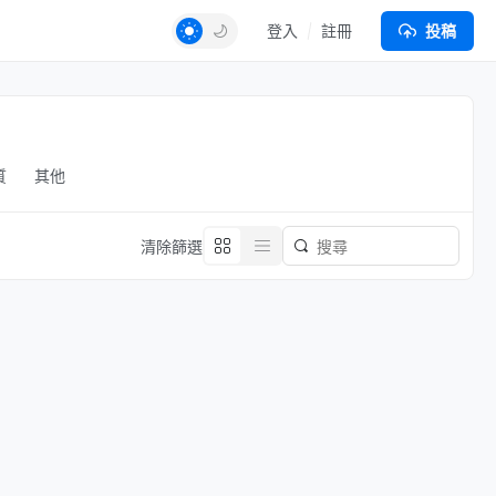
登入
註冊
投稿
質
其他
清除篩選