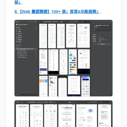
誌」
8.【Web 靈感精選】100+ 張」首頁&功能服務」