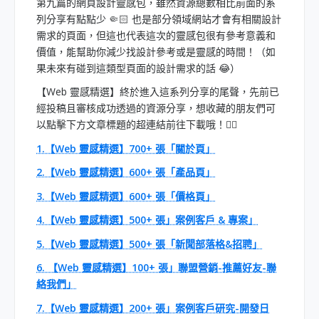
第九篇的網頁設計靈感包，雖然資源總數相比前面的系
列分享有點點少 🤏🏻 也是部分領域網站才會有相關設計
需求的頁面，但這也代表這次的靈感包很有參考意義和
價值，能幫助你減少找設計參考或是靈感的時間！（如
果未來有碰到這類型頁面的設計需求的話 😂）
【Web 靈感精選】終於進入這系列分享的尾聲，先前已
經投稿且審核成功透過的資源分享，想收藏的朋友們可
以點擊下方文章標題的超連結前往下載哦！👇🏻
1.【Web 靈感精選】700+ 張「關於頁」
2.【Web 靈感精選】600+ 張「產品頁」
3.【Web 靈感精選】600+ 張「價格頁」
4.【Web 靈感精選】500+ 張」案例客戶 & 專案」
5.【Web 靈感精選】500+ 張「新聞部落格&招聘」
6. 【Web 靈感精選】100+ 張」聯盟營銷-推薦好友-聯
絡我們」
7.【Web 靈感精選】200+ 張」案例客戶研究-開發日