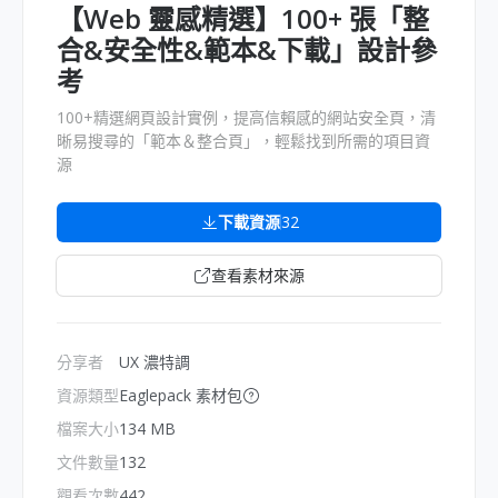
【Web 靈感精選】100+ 張「整
合&安全性&範本&下載」設計參
考
100+精選網頁設計實例，提高信賴感的網站安全頁，清
晰易搜尋的「範本＆整合頁」，輕鬆找到所需的項目資
源
下載資源
32
查看素材來源
分享者
UX 濃特調
資源類型
Eaglepack 素材包
檔案大小
134 MB
文件數量
132
觀看次數
442