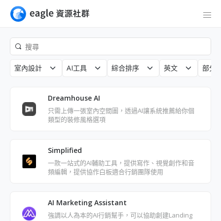
室內設計
AI工具
綜合排序
英文
部分
Dreamhouse AI
只需上傳一張室內空間圖，透過AI讓系統推薦給你個
類型的裝修風格選項
Simplified
一款一站式的AI輔助工具，提供寫作、視覺創作和音
頻編輯，提供協作白板適合行銷團隊使用
AI Marketing Assistant
強調以人為本的AI行銷幫手，可以協助創建Landing