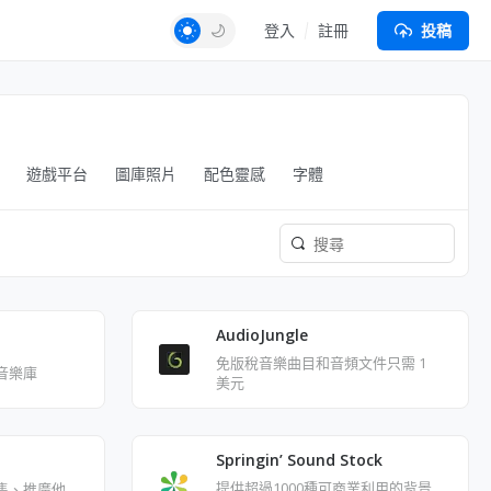
登入
註冊
投稿
遊戲平台
圖庫照片
配色靈感
字體
AudioJungle
免版稅音樂曲目和音頻文件只需 1
音樂庫
美元
Springin’ Sound Stock
提供超過1000種可商業利用的背景
售、推廣他