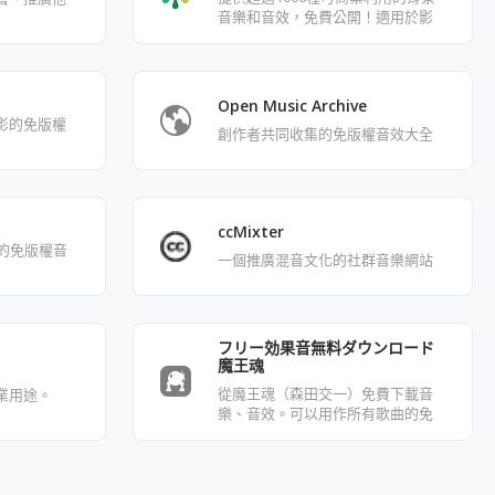
音樂和音效，免費公開！適用於影
片、遊戲開發及活動，亦可用於
Springin 遊戲製作。
Open Music Archive
影的免版權
創作者共同收集的免版權音效大全
ccMixter
od的免版權音
一個推廣混音文化的社群音樂網站
フリー効果音無料ダウンロード
魔王魂
從魔王魂（森田交一）免費下載音
業用途。
樂、音效。可以用作所有歌曲的免
費 BGM