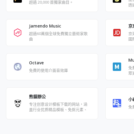
超過 20,000 首獨家曲目。
透
京
Jamendo Music
京
超過60萬個全球免費獨立藝術家歌
國
曲
張
圖
障
Mu
版
Octave
免
免費的使用介面音效庫
眾
熊貓辦公
小
专注创意设计模板下载的网站，涵
免
盖行业优质精品模板、免抠元素、
视频素材、字体和音效及配乐素材
等，集办公设计模板于一体的素材
网。