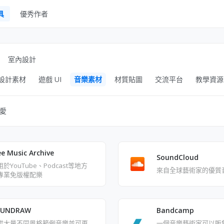
具
優秀作者
UI Kits
Mockups
室內設計
圖庫
設計素材
遊戲 UI
音樂素材
材質貼圖
交流平台
教學資源
字體
其他
愛
ee Music Archive
SoundCloud
於YouTube、Podcast等地方
來自全球藝術家的優質
專業免版權配樂
OUNDRAW
Bandcamp
供大量不同風格範例音樂並可再
一個音樂藝術家可以販