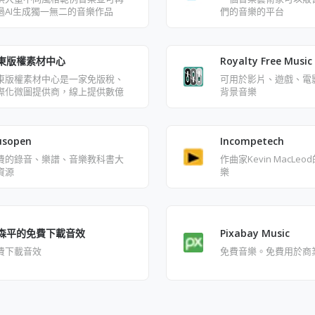
過AI生成獨一無二的音樂作品
們的音樂的平台
東版權素材中心
Royalty Free Music
東版權素材中心是一家免版稅、
可用於影片、遊戲、電
際化微圖提供商，線上提供數億
背景音樂
來自iStock優質照片、插畫、向量
、設計素材資料，100%正版保
，拒絕盜版，高額賠付，對作品
sopen
Incompetech
權進行永久擔保
費的錄音、樂譜、音樂教科書大
作曲家Kevin MacLe
資源
樂
森平的免費下載音效
Pixabay Music
費下載音效
免費音樂。免費用於商