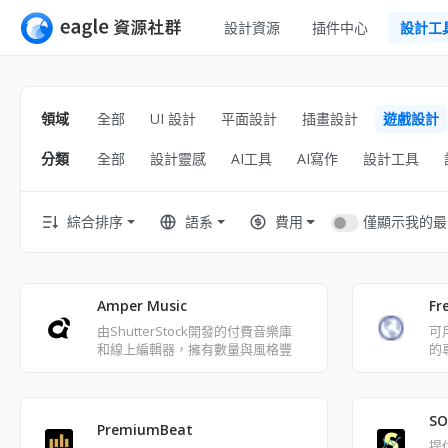
設計資源
插件中心
設計工
全部
UI 設計
Apps
領域
全部
UI 設計
平面設計
插畫設計
遊戲設計
平面設計
網頁
分類
全部
設計靈感
AI工具
AI寫作
設計工具
插畫設計
互動效果
遊戲設計
網頁插畫
僅顯示我的最
綜合排序
語系
費用
橫幅
室內設計
圖示
工業設計
Amper Music
Fr
線框
由ShutterStock開發的付費音樂庫
可用
和線上編輯器，擁有數量與風格豐
的
富的音樂
S
PremiumBeat
提