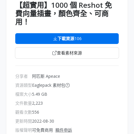
【超實用】1000 個 Reshot 免
費向量插畫，顏色齊全、可商
用！
下載資源
106
查看素材來源
分享者
阿匹斯 Apeace
資源類型
Eaglepack 素材包
檔案大小
5.49 GB
文件數量
2,223
觀看次數
556
更新時間
2022-08-30
版權聲明
可免費商用
稿件申訴