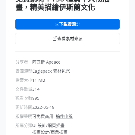
畫，精美描繪伊斯蘭文化
下載資源
51
查看素材來源
分享者
阿匹斯 Apeace
資源類型
Eaglepack 素材包
檔案大小
11 MB
文件數量
314
觀看次數
995
更新時間
2022-05-18
版權聲明
可免費商用
稿件申訴
所屬分類
UI 設計/網頁插畫
插畫設計/商業插畫