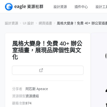
設計資源
插件中心
設計工
全部
UI 設計
設計資源
UI 設計
網頁插畫
風格大變身！免費 40+ 辦公室
Apps
平面設計
網頁
插畫設計
風格大變身！免費 40+ 辦公
互動效果
室插畫，展現品牌個性與文
遊戲設計
網頁插畫
化
橫幅
室內設計
圖示
開啟連結
工業設計
線框
分享者
阿匹斯 Apeace
資源類型
資源連結
觀看次數
874