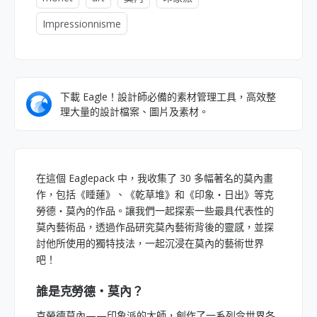
Impressionnisme
下載 Eagle！設計師必備的素材管理工具，高效整
理大量的設計檔案、圖片及素材。
在這個 Eaglepack 中，我收集了 30 多幅著名的莫內畫
作，包括《睡蓮》、《乾草堆》和《印象・日出》等克
勞德・莫內的作品。讓我們一起探索一些最具代表性的
莫內藝術品，透過作品研究莫內藝術背後的靈感，並探
討他所使用的獨特技法，一起沉浸在莫內的藝術世界
吧！
誰是克勞德・莫內？
克勞德莫內——印象派的大師，創作了一系列令世界各