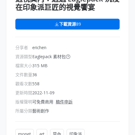
在印象派巨匠的視覺饗宴
下載資源
89
分享者
erichen
資源類型
Eaglepack 素材包
檔案大小
315 MB
文件數量
36
觀看次數
558
更新時間
2022-11-09
版權聲明
可免費商用
稿件申訴
所屬分類
藝術創作
monet
art
莫內
印象派