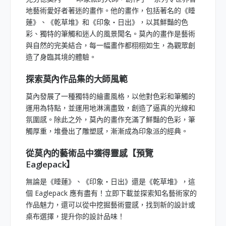
地藝術愛好者著迷的畫作。他的畫作，包括著名的《睡
蓮》、《乾草堆》和《印象・日出》，以其鮮豔的色
彩、獨特的筆觸和迷人的風景聞名。莫內的畫作是藝術
與自然的完美結合，每一幅畫作都栩栩如生，為觀眾創
造了身臨其境的體驗。
探索莫內作品集的大師風範
莫內發展了一種獨特的繪畫風格，以他對色彩和筆觸的
運用為特點，並運用地淋漓盡致，創造了逼真的光線和
氛圍感。除此之外，莫內的畫作充滿了鮮豔的色彩，筆
觸厚重，堆疊出了雕塑感，漸漸成為印象派的經典。
從莫內的藝術品中獲得靈感【預覽
Eaglepack】
無論是《睡蓮》、《印象・日出》還是《乾草堆》，這
個 Eaglepack 應有盡有！立即下載並探索知名藝術家的
作品魅力，還可以從中挖掘藝術靈感，找到新的設計或
桌布選擇，提升你的設計品味！