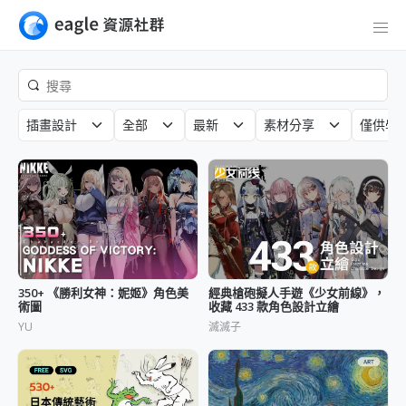
插畫設計
全部
最新
素材分享
僅供學
350+ 《勝利女神：妮姬》角色美
經典槍砲擬人手遊《少女前線》，
術圖
收藏 433 款角色設計立繪
YU
滅滅子