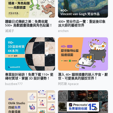
體驗日式傳統之美：免費收藏
400+ 梵谷作品一覽：重返後印象
500+ 鳥獸戲畫插畫與角色貼圖！
派大師的藝術世界
滅滅子
erichen
專業設計秘訣！免費下載 110+ 瓷
潛入 40+ 貓咪插畫的迷人宇宙，厭
磚材質球，掌握 3D 設計優勢！
世、可愛兼具的貓奴世界！
buzzbee777
阿匹斯 Apeace