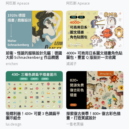
阿匹斯 Apeace
阿匹斯 Apeace
前衛、怪誕的服裝設計先驅：德國
4000+ 可商用日系圖文插畫角色貼
大師 Schnackenberg 作品精選
圖包，豐富 Q 版設計一次收藏
erichen
滅滅子
吸睛利器！430+ 可愛 3 色調扁平
探索復古美學！800+ 復古彩色插
圖示組合
畫，打造質感設計
lui.design
一隻老黑貓