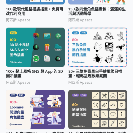
100 款現代風格描邊插畫，免費可
150 款向量角色插畫包：滿滿的生
改作可商用
活與活動場景
阿匹斯 Apeace
阿匹斯 Apeace
100+ 黏土風格 SNS 與 App 的 3D
80+ 三款免費黑白手繪風節日插
圖示插畫
畫，輕鬆呈現歡樂氛圍
阿匹斯 Apeace
阿匹斯 Apeace