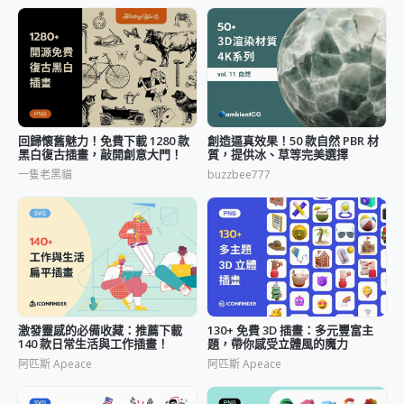
回歸懷舊魅力！免費下載 1280 款
創造逼真效果！50 款自然 PBR 材
黑白復古插畫，敲開創意大門！
質，提供冰、草等完美選擇
一隻老黑貓
buzzbee777
激發靈感的必備收藏：推薦下載
130+ 免費 3D 插畫：多元豐富主
140 款日常生活與工作插畫！
題，帶你感受立體風的魔力
阿匹斯 Apeace
阿匹斯 Apeace