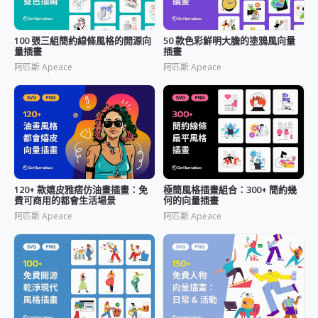
100 張三組簡約線條風格的開源向
50 款色彩鮮明大膽的塗鴉風向量
量插畫
插畫
阿匹斯 Apeace
阿匹斯 Apeace
120+ 款嬉皮雅痞仿油畫插畫：免
極簡風格插畫組合：300+ 簡約幾
費可商用的都會生活場景
何的向量插畫
阿匹斯 Apeace
阿匹斯 Apeace