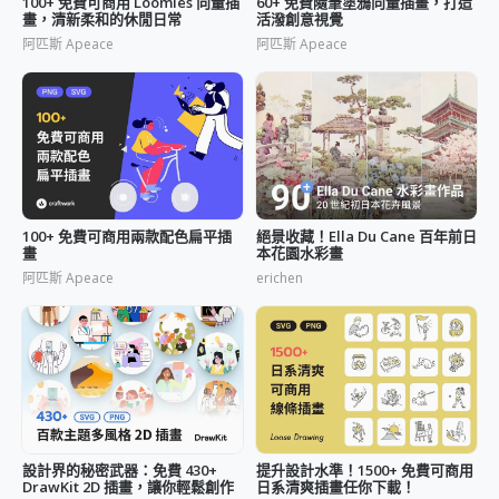
100+ 免費可商用 Loomies 向量插
60+ 免費隨筆塗鴉向量插畫，打造
畫，清新柔和的休閒日常
活潑創意視覺
阿匹斯 Apeace
阿匹斯 Apeace
100+ 免費可商用兩款配色扁平插
絕景收藏！Ella Du Cane 百年前日
畫
本花園水彩畫
阿匹斯 Apeace
erichen
設計界的秘密武器：免費 430+
提升設計水準！1500+ 免費可商用
DrawKit 2D 插畫，讓你輕鬆創作
日系清爽插畫任你下載！