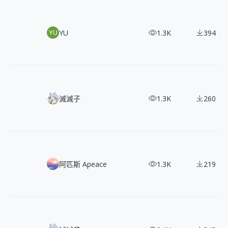
350+ 《勝利女神：妮姬》角色美術圖
YU
1.3K
394
經典槍砲擬人手遊《少女前線》，收藏 433 款角色設計立繪
滅滅子
1.3K
260
100+ 免費可商用兩款配色扁平插畫
阿匹斯 Apeace
1.3K
219