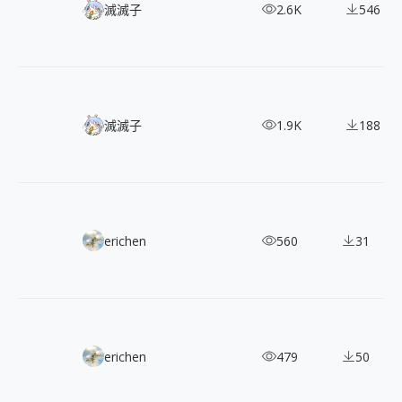
遊戲角色立繪大集合！收藏 280+《明日方舟》角色設計範例
滅滅子
2.6K
546
109 款《賽馬娘 Pretty Derby》遊戲角色設計立繪，讓你大開
滅滅子
1.9K
188
英國畫家 Miles Johnston 大師作品：一起探索奇幻的超現實主
erichen
560
31
前衛、怪誕的服裝設計先驅：德國大師 Schnackenberg 作品精
erichen
479
50