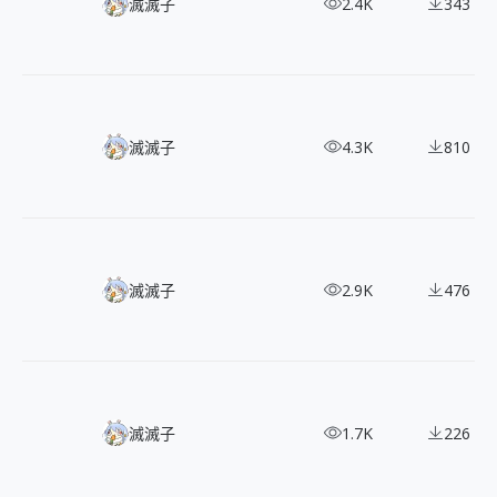
超過百位繪師的藝術盛宴，《Fate/Grand Order》角色設計立繪
滅滅子
2.4K
343
從遊戲到動畫，280+《蔚藍檔案》角色設計立繪
滅滅子
4.3K
810
獨特復古氛圍！161 款《重返未來 1999》角色立繪
滅滅子
2.9K
476
220+ 魔物獵人角色設計立繪
滅滅子
1.7K
226