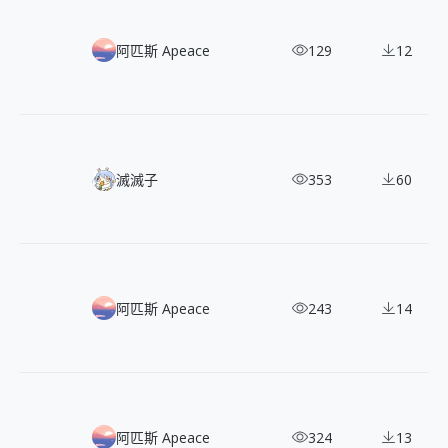
130+ Spectrum 幾何向量圖形，點擊即複製 SVG，免費使用
阿匹斯 Apeace
129
12
不落俗套的鮮明設計，46 款《鳴潮》 角色立繪
滅滅子
353
60
科技感與超現實結合！30 張 transhumans 免費開源插畫
阿匹斯 Apeace
243
14
3000+ CC0 趣味塗鴉風格插畫庫，免費可商用
阿匹斯 Apeace
324
13