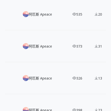
極簡風格插畫組合：300+ 簡約幾何的向量插畫
阿匹斯 Apeace
535
20
100 款現代風格描邊插畫，免費可改作可商用
阿匹斯 Apeace
373
31
150 款向量角色插畫包：滿滿的生活與活動場景
阿匹斯 Apeace
326
13
100+ 黏土風格 SNS 與 App 的 3D 圖示插畫
阿匹斯 Apeace
398
23