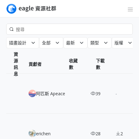
插畫設計
全部
最新
類型
版權
資
源
收藏
下載
貢獻者
訊
數
數
息
Pixabots：2,000+ 像素風機器人角色，免費可商用插畫包
阿匹斯 Apeace
39
-
120+ 幅愛德華．霍普畫作精選：美國寫實主義經典作品
erichen
28
2