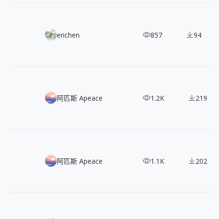
絕景收藏！Ella Du Cane 百年前日本花園水彩畫
erichen
857
94
設計界的秘密武器：免費 430+ DrawKit 2D 插畫，讓你輕鬆創作
阿匹斯 Apeace
1.2K
219
提升設計水準！1500+ 免費可商用日系清爽插畫任你下載！
阿匹斯 Apeace
1.1K
202