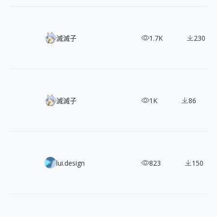
4000+ 可商用日系圖文插畫角色貼圖包，豐富 Q 版設計一次收藏
滅滅子
1.7K
230
體驗日式傳統之美：免費收藏 500+ 鳥獸戲畫插畫與角色貼圖！
滅滅子
1K
86
吸睛利器！430+ 可愛 3 色調扁平圖示組合
lui.design
823
150