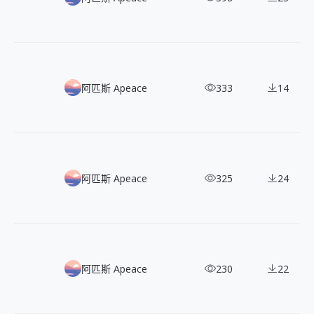
80+ 三款免費黑白手繪風節日插畫，輕鬆呈現歡樂氛圍
阿匹斯 Apeace
333
14
100+ 免費可商用 Loomies 向量插畫，清新柔和的休閒日常
阿匹斯 Apeace
325
24
60+ 免費隨筆塗鴉向量插畫，打造活潑創意視覺
阿匹斯 Apeace
230
22