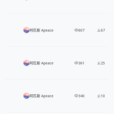
100 張三組簡約線條風格的開源向量插畫
阿匹斯 Apeace
607
67
50 款色彩鮮明大膽的塗鴉風向量插畫
阿匹斯 Apeace
361
25
120+ 款嬉皮雅痞仿油畫插畫：免費可商用的都會生活場景
阿匹斯 Apeace
340
10