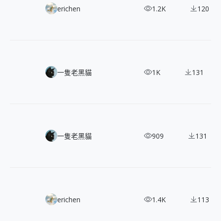
超現實主義遇上科幻風！收藏 Kilian Eng 的 200+ 藝術插畫範例
erichen
1.2K
120
探索復古美學！800+ 復古彩色插畫，打造質感設計
一隻老黑貓
1K
131
回歸懷舊魅力！免費下載 1280 款黑白復古插畫，敲開創意大門！
一隻老黑貓
909
131
官方精選｜必收！經典遊戲《薩爾達傳說：曠野之息》冒險指引
erichen
1.4K
113