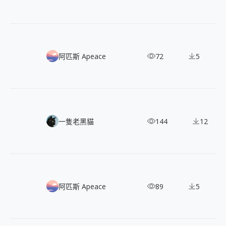
Yippy：免費可商用，簡潔有溫度的扁平插畫包
阿匹斯 Apeace
72
5
Filipe Pinhas：900+ 張復古電影感街頭攝影
一隻老黑貓
144
12
200+ 免費可商用五種視角與配色的 CC0 3D 插畫
阿匹斯 Apeace
89
5