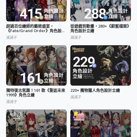
超過百位繪師的藝術盛宴，
從遊戲到動畫，280+《蔚藍檔案》
《Fate/Grand Order》角色設計
角色設計立繪
立繪
滅滅子
滅滅子
獨特復古氛圍！161 款《重返未來
220+ 魔物獵人角色設計立繪
1999》角色立繪
滅滅子
滅滅子