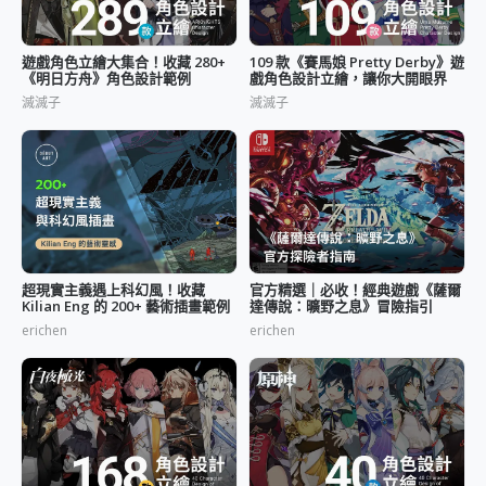
遊戲角色立繪大集合！收藏 280+
109 款《賽馬娘 Pretty Derby》遊
《明日方舟》角色設計範例
戲角色設計立繪，讓你大開眼界
滅滅子
滅滅子
超現實主義遇上科幻風！收藏
官方精選｜必收！經典遊戲《薩爾
Kilian Eng 的 200+ 藝術插畫範例
達傳說：曠野之息》冒險指引
erichen
erichen