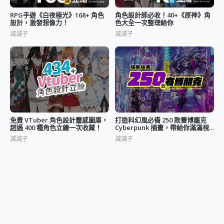
RPG手遊《白夜極光》168+ 角色
角色設計師必收！40+《原神》角
設計，激發想像力！
色大全一次整理給你
滅滅子
滅滅子
免費 VTuber 角色設計靈感圖庫，
打造科幻風必備 250 款賽博龐克
超過 400 種角色立繪一次收藏！
Cyberpunk 插畫，帶給你滿滿視
覺盛宴！
滅滅子
滅滅子