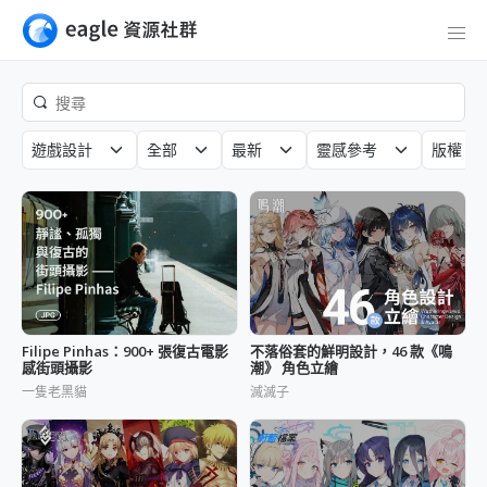
遊戲設計
全部
最新
靈感參考
版權
Filipe Pinhas：900+ 張復古電影
不落俗套的鮮明設計，46 款《鳴
感街頭攝影
潮》 角色立繪
一隻老黑貓
滅滅子