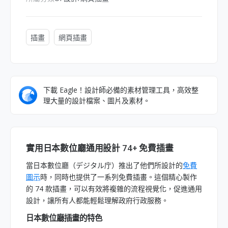
插畫
網頁插畫
下載 Eagle！設計師必備的素材管理工具，高效整
理大量的設計檔案、圖片及素材。
實用日本數位廳通用設計 74+ 免費插畫
當日本數位廳（デジタル庁）推出了他們所設計的
免費
圖示
時，同時也提供了一系列免費插畫。這個精心製作
的 74 款插畫，可以有效將複雜的流程視覺化，促進通用
設計，讓所有人都能輕鬆理解政府行政服務。
日本數位廳插畫的特色