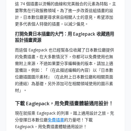
這 74 個插畫以流暢的曲線和完美融合的元素為特點，主
要聚焦在行政服務領域。為了進一步改善這組插畫的設
計，日本數位廳更尋求來自相關人士的意見，希望添加
更多代表個人特徵的插畫，以減少偏見。
打開免費日本插畫的大門：用 Eaglepack 收藏通用
設計插畫資源
而這個 Eaglepack 也已經幫各位收藏了日本數位廳提供
的免費插畫。在大多數情況下，你都可以免費使用也無
需附上來源，不過如果要分享編輯後的版本，請加上適
當備註。例如：「（在此描述編輯的內容）以『日本數
位廳插圖圖示素材』（在此附上日本數位廳和相關頁面
的連結）為基礎，另外添加可在相關領域使用的圖示素
材」。
下載 Eaglepack，用免費插畫體驗通用設計！
現在就搭乘 Eaglepack 的列車，踏上通用設計之旅，充
分發揮日本數位廳
免費插畫
的力量吧！下載
Eaglepack，用免費插畫體驗通用設計！