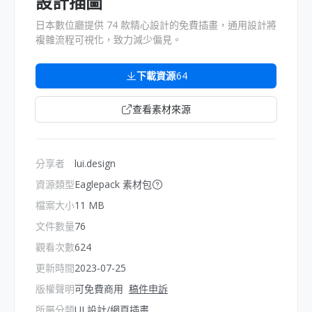
設計插圖
日本數位廳提供 74 款精心設計的免費插畫，通用設計將
複雜流程可視化，致力減少偏見。
下載資源
64
查看素材來源
分享者
lui.design
資源類型
Eaglepack 素材包
檔案大小
11 MB
文件數量
76
觀看次數
624
更新時間
2023-07-25
版權聲明
可免費商用
稿件申訴
所屬分類
UI 設計/網頁插畫