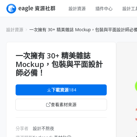
設計資源
插件中心
設計工
全部
UI 設計
設計資源
一次擁有 30+ 精美雜誌 Mockup，包裝與平面設計師必
Apps
平面設計
網頁
插畫設計
一次擁有 30+ 精美雜誌
互動效果
Mockup，包裝與平面設計
遊戲設計
網頁插畫
師必備！
橫幅
室內設計
圖示
下載資源
184
工業設計
線框
查看素材來源
分享者
設計不熬夜