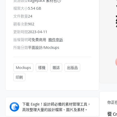
資源類型
Eaglepack 素材包
檔案大小
5.54 GB
文件數量
24
觀看次數
902
更新時間
2023-04-11
版權聲明
可免費商用
稿件申訴
所屬分類
平面設計/Mockups
Mockups
樣機
雜誌
出版品
印刷
你正
下載 Eagle！設計師必備的素材管理工具，
高效整理大量的設計檔案、圖片及素材。
從 