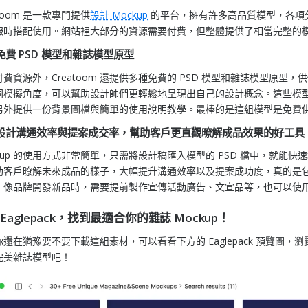
atoom 是一款專門提供
設計 Mockup
的平台，擁有許多高品質模型，各項
報時搭配使用。網站裡大部分的資源需要付費，但整體提供了相當完整的
免費 PSD 模型和雜誌模型原型
費資源外，Creatoom 還提供多種免費的 PSD 模型和雜誌模型原型，
同模擬角度，可以幫助設計師們更輕鬆地呈現出自己的設計概念。這些模
另外提供一份背景圖檔與簡單的使用說明教學。最棒的是這組模型是免費
設計溝通效率與提案成交率，幫助客戶更直觀暸解成品效果的好工具
ckup 的使用方式非常簡單，只需將設計稿匯入模型的 PSD 檔中，就
助客戶暸解未來成品的樣子，大幅提升溝通效率以及提案成功度，真的是
！像品牌開發新品時，需要提前製作宣傳活動廣告、文宣品等，也可以使
 Eaglepack，找到最適合你的雜誌 Mockup！
還在猶豫要不要下載這組素材，可以看看下方的 Eaglepack 預覽圖，瀏
完美雜誌模型吧！