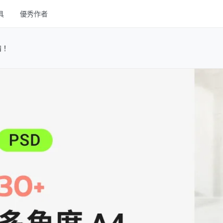
具
優秀作者
UI Kits
備！
Mockups
圖庫
字體
其他