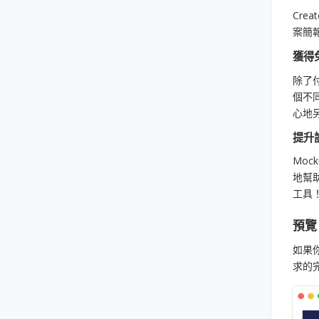
Cre
案簡
獲得
除了付
個不
心地
提升
Mo
地幫
工具
預覽
如果你
求的