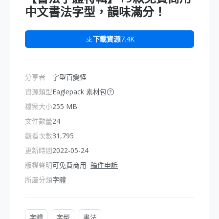
中文書法字型，韻味滿分！
下載資源
7.4K
分享者
字型百變怪
資源類型
Eaglepack 素材包
檔案大小
255 MB
文件數量
24
觀看次數
31,795
更新時間
2022-05-24
版權聲明
可免費商用
稿件申訴
所屬分類
字體
字體
字型
書法