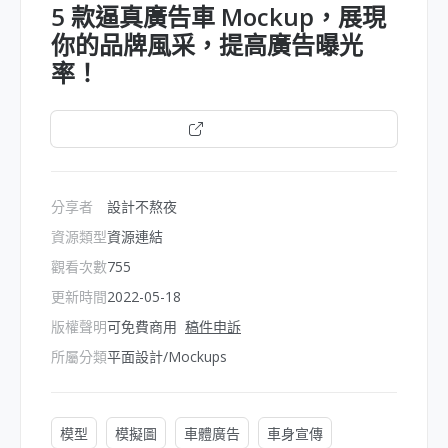
5 款逼真廣告車 Mockup，展現
你的品牌風采，提高廣告曝光
率！
開啟連結
分享者
設計不熬夜
資源類型
資源連結
觀看次數
755
更新時間
2022-05-18
版權聲明
可免費商用
稿件申訴
所屬分類
平面設計/Mockups
模型
模擬圖
車體廣告
車身宣傳